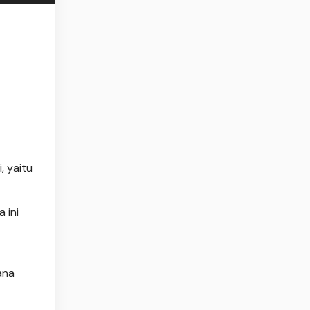
 yaitu
 ini
ana