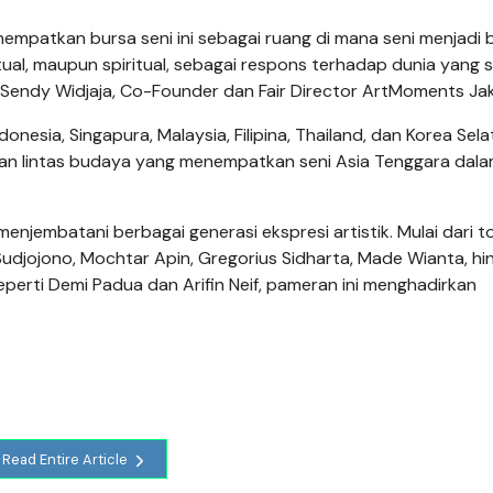
mpatkan bursa seni ini sebagai ruang di mana seni menjadi 
ktual, maupun spiritual, sebagai respons terhadap dunia yang 
r Sendy Widjaja, Co-Founder dan Fair Director ArtMoments Jak
esia, Singapura, Malaysia, Filipina, Thailand, dan Korea Sela
an lintas budaya yang menempatkan seni Asia Tenggara dal
enjembatani berbagai generasi ekspresi artistik. Mulai dari t
Sudjojono, Mochtar Apin, Gregorius Sidharta, Made Wianta, hi
perti Demi Padua dan Arifin Neif, pameran ini menghadirkan
Read Entire Article