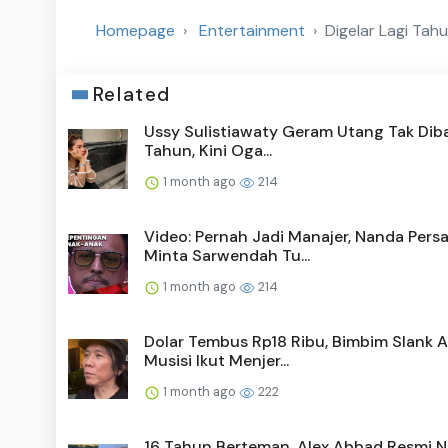
Homepage
Entertainment
Digelar Lagi Tah
Related
Ussy Sulistiawaty Geram Utang Tak Diba
Tahun, Kini Oga...
1 month ago
214
Video: Pernah Jadi Manajer, Nanda Pers
Minta Sarwendah Tu...
1 month ago
214
Dolar Tembus Rp18 Ribu, Bimbim Slank A
Musisi Ikut Menjer...
1 month ago
222
16 Tahun Berteman, Alex Abbad Resmi N