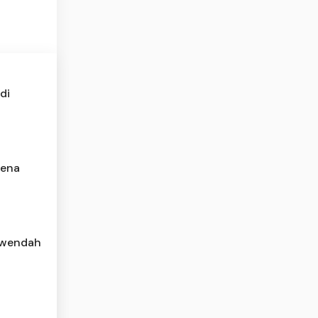
di
rena
rwendah