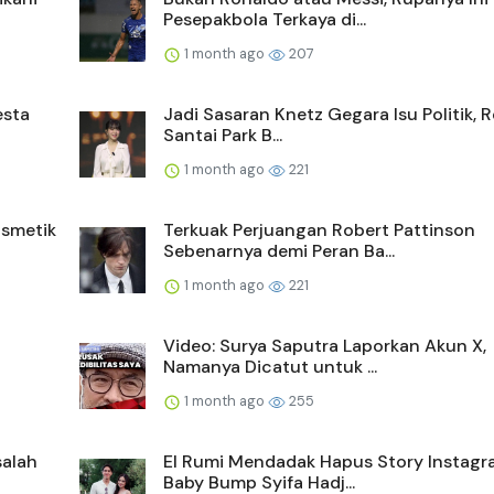
Pesepakbola Terkaya di...
1 month ago
207
esta
Jadi Sasaran Knetz Gegara Isu Politik, 
Santai Park B...
1 month ago
221
smetik
Terkuak Perjuangan Robert Pattinson
Sebenarnya demi Peran Ba...
1 month ago
221
Video: Surya Saputra Laporkan Akun X,
Namanya Dicatut untuk ...
1 month ago
255
salah
El Rumi Mendadak Hapus Story Instagr
Baby Bump Syifa Hadj...