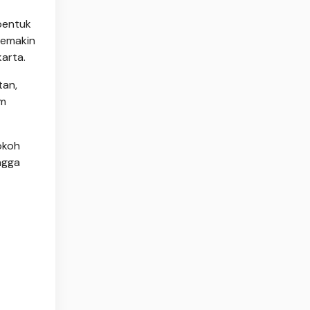
bentuk
semakin
arta.
tan,
am
okoh
ngga