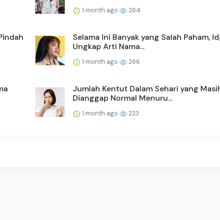
1 month ago
264
Pindah
Selama Ini Banyak yang Salah Paham, Id
Ungkap Arti Nama...
1 month ago
266
ma
Jumlah Kentut Dalam Sehari yang Masi
Dianggap Normal Menuru...
1 month ago
223