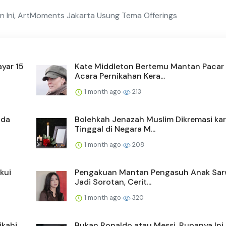
un Ini, ArtMoments Jakarta Usung Tema Offerings
yar 15
Kate Middleton Bertemu Mantan Pacar 
Acara Pernikahan Kera...
1 month ago
213
ada
Bolehkah Jenazah Muslim Dikremasi ka
Tinggal di Negara M...
1 month ago
208
kui
Pengakuan Mantan Pengasuh Anak Sa
Jadi Sorotan, Cerit...
1 month ago
320
ikahi
Bukan Ronaldo atau Messi, Rupanya Ini