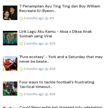
7 Penampilan Ayu Ting Ting dan Boy William
Recreate IU-Byeon...
3 months ago
413
Lirik Lagu Aku Kamu - Aksa x Diksa Anak
Soimah yang Viral
2 months ago
409
'Pure ecstasy' - York and a Saturday that may
never be beate...
3 months ago
408
Four ways to tackle football's frustrating
'tactical timeout...
3 months ago
406
Could Newcastle get dragged into relegation