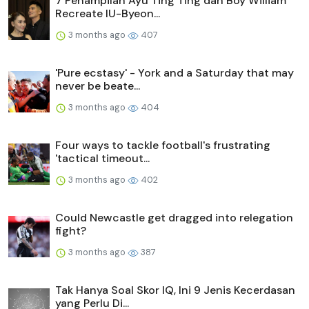
7 Penampilan Ayu Ting Ting dan Boy William
Recreate IU-Byeon...
3 months ago
407
'Pure ecstasy' - York and a Saturday that may
never be beate...
3 months ago
404
Four ways to tackle football's frustrating
'tactical timeout...
3 months ago
402
Could Newcastle get dragged into relegation
fight?
3 months ago
387
Tak Hanya Soal Skor IQ, Ini 9 Jenis Kecerdasan
yang Perlu Di...