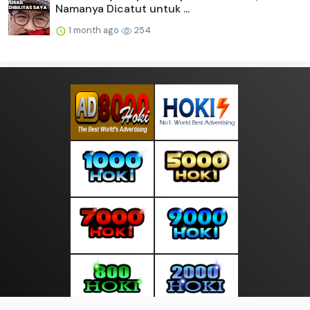
Namanya Dicatut untuk ...
1 month ago
254