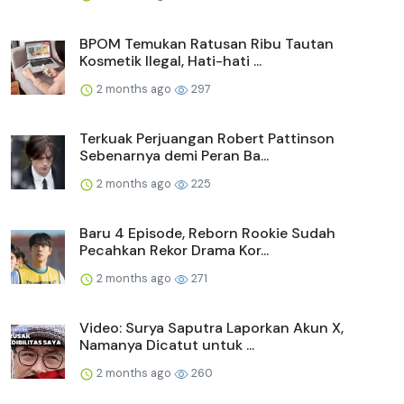
BPOM Temukan Ratusan Ribu Tautan
Kosmetik Ilegal, Hati-hati ...
2 months ago
297
Terkuak Perjuangan Robert Pattinson
Sebenarnya demi Peran Ba...
2 months ago
225
Baru 4 Episode, Reborn Rookie Sudah
Pecahkan Rekor Drama Kor...
2 months ago
271
Video: Surya Saputra Laporkan Akun X,
Namanya Dicatut untuk ...
2 months ago
260