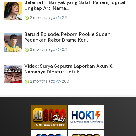
Selama Ini Banyak yang Salah Paham, Idgitaf
Ungkap Arti Nama...
2 months ago
271
Baru 4 Episode, Reborn Rookie Sudah
Pecahkan Rekor Drama Kor...
2 months ago
271
Video: Surya Saputra Laporkan Akun X,
Namanya Dicatut untuk ...
2 months ago
260