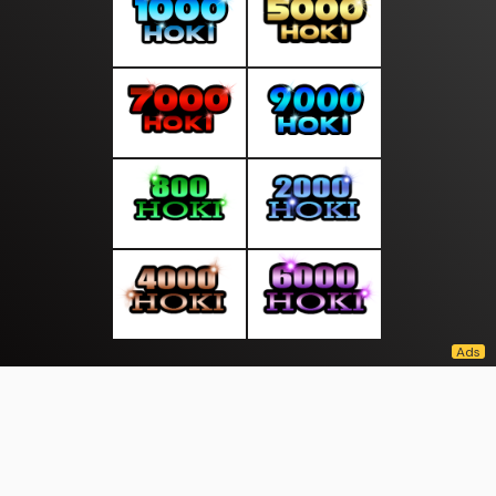
About Us
·
Contact Us
·
Terms & Conditions
·
© newsdini.com 2026. All rights are reserved