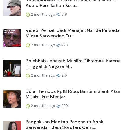
Acara Pernikahan Kera...
2 months ago
218
Video: Pernah Jadi Manajer, Nanda Persada
Minta Sarwendah Tu...
2 months ago
220
Bolehkah Jenazah Muslim Dikremasi karena
Tinggal di Negara M...
2 months ago
215
Dolar Tembus Rp18 Ribu, Bimbim Slank Akui
Musisi Ikut Menjer...
2 months ago
229
Pengakuan Mantan Pengasuh Anak
Sarwendah Jadi Sorotan, Cerit...