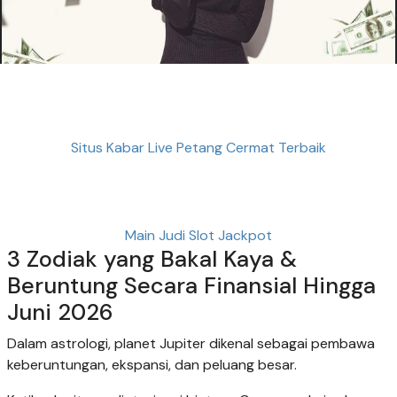
Situs Kabar Live Petang Cermat Terbaik
Main Judi Slot Jackpot
3 Zodiak yang Bakal Kaya &
Beruntung Secara Finansial Hingga
Juni 2026
Dalam astrologi, planet Jupiter dikenal sebagai pembawa
keberuntungan, ekspansi, dan peluang besar.