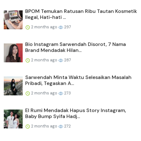
BPOM Temukan Ratusan Ribu Tautan Kosmetik
Ilegal, Hati-hati ...
2 months ago
297
Bio Instagram Sarwendah Disorot, 7 Nama
Brand Mendadak Hilan...
2 months ago
287
Sarwendah Minta Waktu Selesaikan Masalah
Pribadi, Tegaskan A...
2 months ago
273
El Rumi Mendadak Hapus Story Instagram,
Baby Bump Syifa Hadj...
2 months ago
272