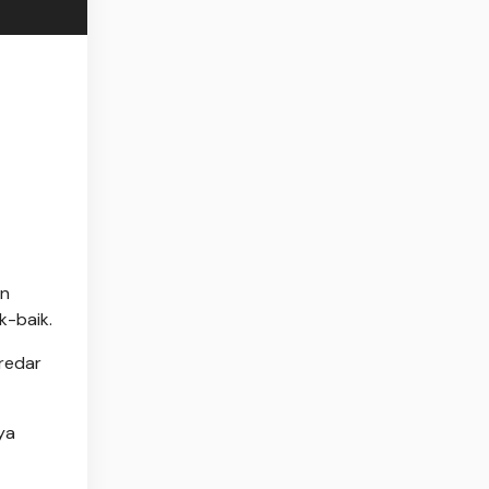
an
k-baik.
redar
ya