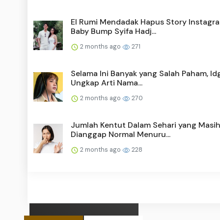
El Rumi Mendadak Hapus Story Instagra
Baby Bump Syifa Hadj...
2 months ago
271
Selama Ini Banyak yang Salah Paham, Idg
Ungkap Arti Nama...
2 months ago
270
Jumlah Kentut Dalam Sehari yang Masi
Dianggap Normal Menuru...
2 months ago
228