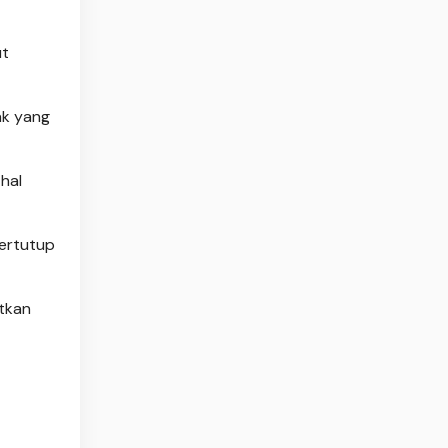
ut
ak yang
hal
tertutup
atkan