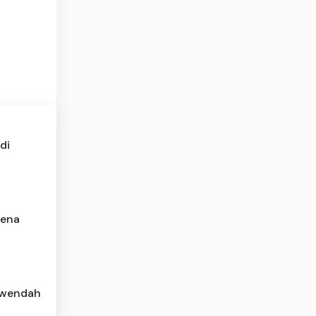
di
rena
rwendah