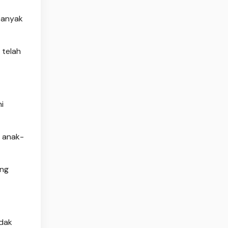
 banyak
 telah
i
n anak-
ang
idak