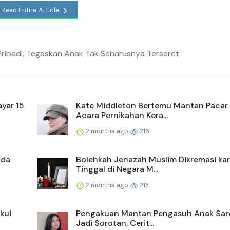
Read Entire Article
ribadi, Tegaskan Anak Tak Seharusnya Terseret
yar 15
Kate Middleton Bertemu Mantan Pacar 
Acara Pernikahan Kera...
2 months ago
216
ada
Bolehkah Jenazah Muslim Dikremasi ka
Tinggal di Negara M...
2 months ago
213
kui
Pengakuan Mantan Pengasuh Anak Sa
Jadi Sorotan, Cerit...