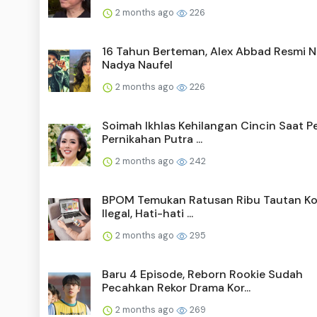
2 months ago
226
16 Tahun Berteman, Alex Abbad Resmi N
Nadya Naufel
2 months ago
226
Soimah Ikhlas Kehilangan Cincin Saat P
Pernikahan Putra ...
2 months ago
242
BPOM Temukan Ratusan Ribu Tautan Ko
Ilegal, Hati-hati ...
2 months ago
295
Baru 4 Episode, Reborn Rookie Sudah
Pecahkan Rekor Drama Kor...
2 months ago
269