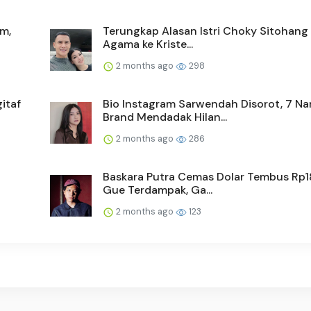
m,
Terungkap Alasan Istri Choky Sitohang
Agama ke Kriste...
2 months ago
298
itaf
Bio Instagram Sarwendah Disorot, 7 N
Brand Mendadak Hilan...
2 months ago
286
h
Baskara Putra Cemas Dolar Tembus Rp1
Gue Terdampak, Ga...
2 months ago
123