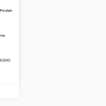
 Pindah
ama
8.000: