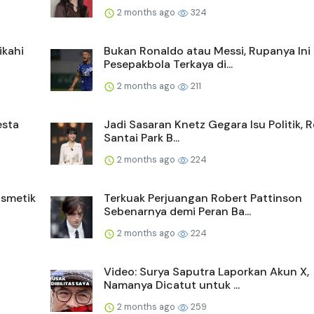
2 months ago
324
ikahi
Bukan Ronaldo atau Messi, Rupanya Ini
Pesepakbola Terkaya di...
2 months ago
211
esta
Jadi Sasaran Knetz Gegara Isu Politik, 
Santai Park B...
2 months ago
224
smetik
Terkuak Perjuangan Robert Pattinson
Sebenarnya demi Peran Ba...
2 months ago
224
Video: Surya Saputra Laporkan Akun X,
Namanya Dicatut untuk ...
2 months ago
259