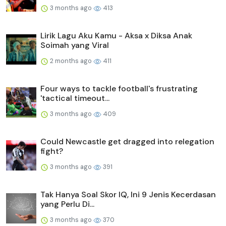
3 months ago
413
Lirik Lagu Aku Kamu - Aksa x Diksa Anak
Soimah yang Viral
2 months ago
411
Four ways to tackle football's frustrating
'tactical timeout...
3 months ago
409
Could Newcastle get dragged into relegation
fight?
3 months ago
391
Tak Hanya Soal Skor IQ, Ini 9 Jenis Kecerdasan
yang Perlu Di...
3 months ago
370