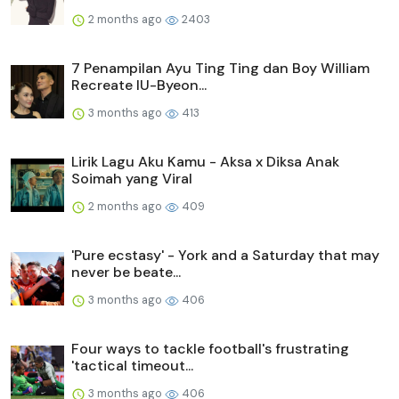
2 months ago
2403
7 Penampilan Ayu Ting Ting dan Boy William
Recreate IU-Byeon...
3 months ago
413
Lirik Lagu Aku Kamu - Aksa x Diksa Anak
Soimah yang Viral
2 months ago
409
'Pure ecstasy' - York and a Saturday that may
never be beate...
3 months ago
406
Four ways to tackle football's frustrating
'tactical timeout...
3 months ago
406