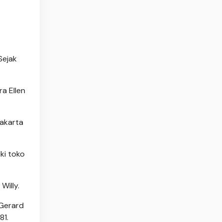
Sejak
a Ellen
Jakarta
iki toko
Willy.
 Gerard
81.