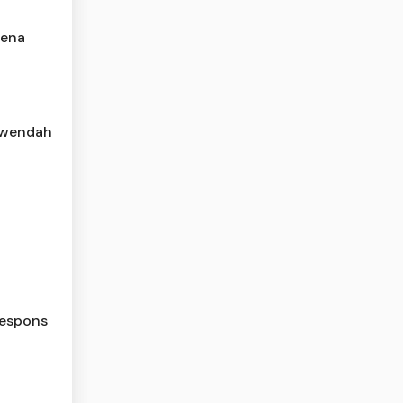
rena
rwendah
Respons