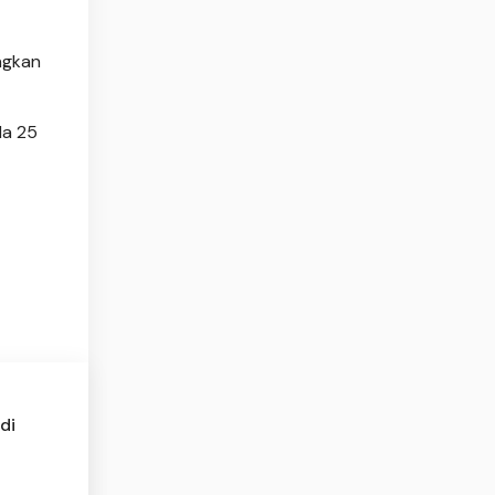
ngkan
da 25
di