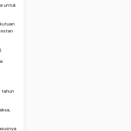
ja untuk
ekutuan
testan
.
ai
7 tahun
aksa,
kasusnya