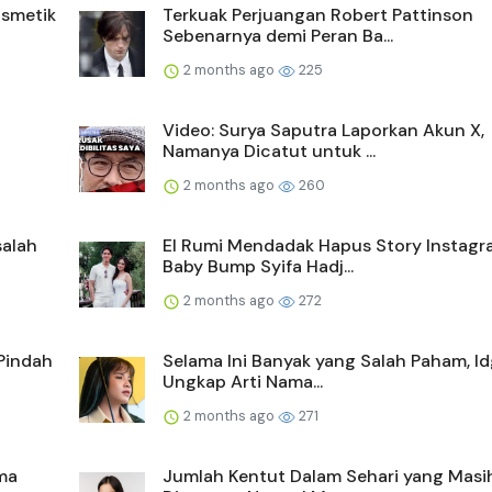
smetik
Terkuak Perjuangan Robert Pattinson
Sebenarnya demi Peran Ba...
2 months ago
225
Video: Surya Saputra Laporkan Akun X,
Namanya Dicatut untuk ...
2 months ago
260
salah
El Rumi Mendadak Hapus Story Instagr
Baby Bump Syifa Hadj...
2 months ago
272
Pindah
Selama Ini Banyak yang Salah Paham, Id
Ungkap Arti Nama...
2 months ago
271
ma
Jumlah Kentut Dalam Sehari yang Masi