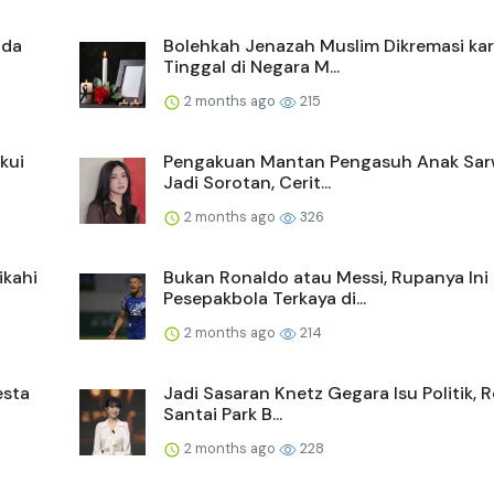
ada
Bolehkah Jenazah Muslim Dikremasi ka
Tinggal di Negara M...
2 months ago
215
kui
Pengakuan Mantan Pengasuh Anak Sa
Jadi Sorotan, Cerit...
2 months ago
326
ikahi
Bukan Ronaldo atau Messi, Rupanya Ini
Pesepakbola Terkaya di...
2 months ago
214
esta
Jadi Sasaran Knetz Gegara Isu Politik, 
Santai Park B...
2 months ago
228