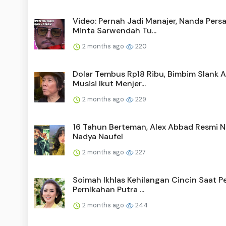
Video: Pernah Jadi Manajer, Nanda Pers
Minta Sarwendah Tu...
2 months ago
220
Dolar Tembus Rp18 Ribu, Bimbim Slank A
Musisi Ikut Menjer...
2 months ago
229
16 Tahun Berteman, Alex Abbad Resmi N
Nadya Naufel
2 months ago
227
Soimah Ikhlas Kehilangan Cincin Saat P
Pernikahan Putra ...
2 months ago
244