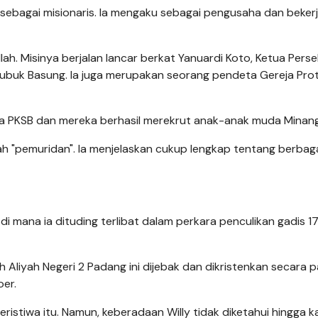
 sebagai misionaris. Ia mengaku sebagai pengusaha dan beker
ah. Misinya berjalan lancar berkat Yanuardi Koto, Ketua Pers
 Lubuk Basung. Ia juga merupakan seorang pendeta Gereja Pro
ina PKSB dan mereka berhasil merekrut anak-anak muda Minang
ah "pemuridan". Ia menjelaskan cukup lengkap tentang berbag
di mana ia dituding terlibat dalam perkara penculikan gadis 1
iyah Negeri 2 Padang ini dijebak dan dikristenkan secara p
oer.
ristiwa itu. Namun, keberadaan Willy tidak diketahui hingga 