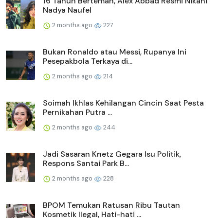
16 Tahun Berteman, Alex Abbad Resmi Nikahi
Nadya Naufel
2 months ago
227
Bukan Ronaldo atau Messi, Rupanya Ini
Pesepakbola Terkaya di...
2 months ago
214
Soimah Ikhlas Kehilangan Cincin Saat Pesta
Pernikahan Putra ...
2 months ago
244
Jadi Sasaran Knetz Gegara Isu Politik,
Respons Santai Park B...
2 months ago
228
BPOM Temukan Ratusan Ribu Tautan
Kosmetik Ilegal, Hati-hati ...