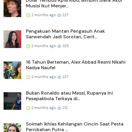
Dolar Tembus Rp18 Ribu, Bimbim Slank Akui
Musisi Ikut Menjer...
2 months ago
227
Pengakuan Mantan Pengasuh Anak
Sarwendah Jadi Sorotan, Cerit...
2 months ago
325
16 Tahun Berteman, Alex Abbad Resmi Nikahi
Nadya Naufel
2 months ago
227
Bukan Ronaldo atau Messi, Rupanya Ini
Pesepakbola Terkaya di...
2 months ago
212
Soimah Ikhlas Kehilangan Cincin Saat Pesta
Pernikahan Putra ...