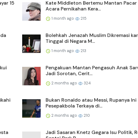
yar 15
Kate Middleton Bertemu Mantan Pacar 
Acara Pernikahan Kera...
1 month ago
215
ada
Bolehkah Jenazah Muslim Dikremasi ka
Tinggal di Negara M...
1 month ago
213
kui
Pengakuan Mantan Pengasuh Anak Sa
Jadi Sorotan, Cerit...
2 months ago
324
ikahi
Bukan Ronaldo atau Messi, Rupanya Ini
Pesepakbola Terkaya di...
2 months ago
210
esta
Jadi Sasaran Knetz Gegara Isu Politik, 