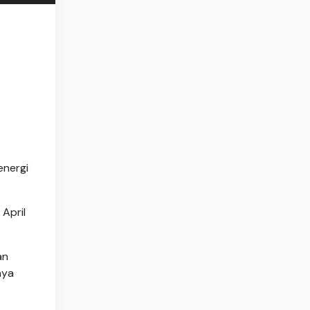
energi
 April
an
nya