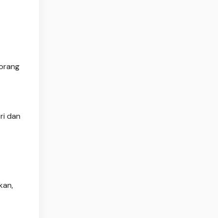
 orang
ri dan
kan,