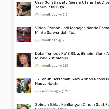
Ussy Sulistiawaty Geram Utang Tak Diba
Tahun, Kini Oga...
1 month ago
218
Video: Pernah Jadi Manajer, Nanda Pers
Minta Sarwendah Tu...
1 month ago
216
Dolar Tembus Rp18 Ribu, Bimbim Slank A
Musisi Ikut Menjer...
1 month ago
225
16 Tahun Berteman, Alex Abbad Resmi N
Nadya Naufel
2 months ago
225
Soimah Ikhlas Kehilangan Cincin Saat P