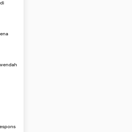
di
rena
rwendah
Respons