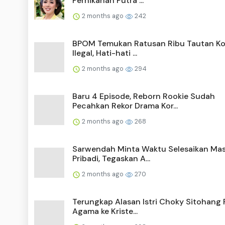
Pernikahan Putra ...
2 months ago
242
BPOM Temukan Ratusan Ribu Tautan Ko
Ilegal, Hati-hati ...
2 months ago
294
Baru 4 Episode, Reborn Rookie Sudah
Pecahkan Rekor Drama Kor...
2 months ago
268
Sarwendah Minta Waktu Selesaikan Ma
Pribadi, Tegaskan A...
2 months ago
270
Terungkap Alasan Istri Choky Sitohang 
Agama ke Kriste...