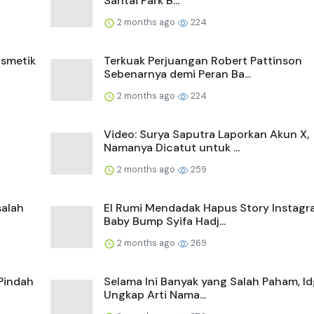
Santai Park B...
2 months ago
224
smetik
Terkuak Perjuangan Robert Pattinson
Sebenarnya demi Peran Ba...
2 months ago
224
Video: Surya Saputra Laporkan Akun X,
Namanya Dicatut untuk ...
2 months ago
259
salah
El Rumi Mendadak Hapus Story Instagr
Baby Bump Syifa Hadj...
2 months ago
269
Pindah
Selama Ini Banyak yang Salah Paham, Id
Ungkap Arti Nama...