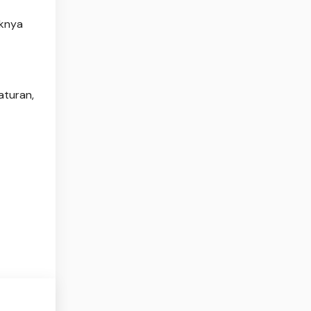
iknya
aturan,