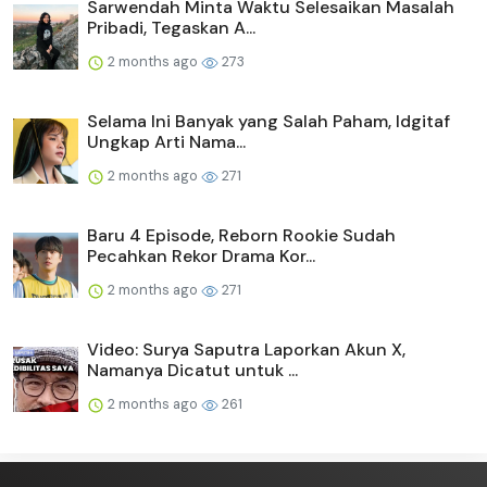
Sarwendah Minta Waktu Selesaikan Masalah
Pribadi, Tegaskan A...
2 months ago
273
Selama Ini Banyak yang Salah Paham, Idgitaf
Ungkap Arti Nama...
2 months ago
271
Baru 4 Episode, Reborn Rookie Sudah
Pecahkan Rekor Drama Kor...
2 months ago
271
Video: Surya Saputra Laporkan Akun X,
Namanya Dicatut untuk ...
2 months ago
261