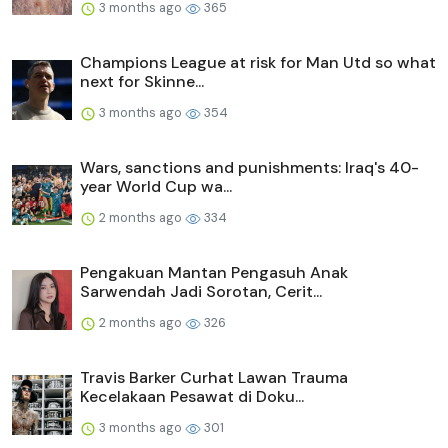
3 months ago
365
Champions League at risk for Man Utd so what
next for Skinne...
3 months ago
354
Wars, sanctions and punishments: Iraq's 40-
year World Cup wa...
2 months ago
334
Pengakuan Mantan Pengasuh Anak
Sarwendah Jadi Sorotan, Cerit...
2 months ago
326
Travis Barker Curhat Lawan Trauma
Kecelakaan Pesawat di Doku...
3 months ago
301