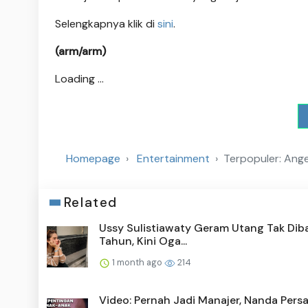
Selengkapnya klik di
sini
.
(arm/arm)
Loading ...
Homepage
Entertainment
Terpopuler: Ang
Related
Ussy Sulistiawaty Geram Utang Tak Diba
Tahun, Kini Oga...
1 month ago
214
Video: Pernah Jadi Manajer, Nanda Pers