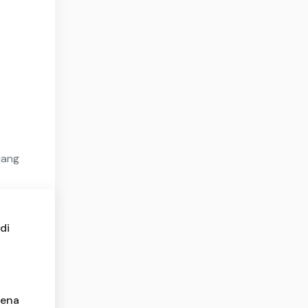
jang
di
rena