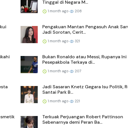
Tinggal di Negara M...
1 month ago
208
kui
Pengakuan Mantan Pengasuh Anak Sa
Jadi Sorotan, Cerit...
1 month ago
321
ikahi
Bukan Ronaldo atau Messi, Rupanya Ini
Pesepakbola Terkaya di...
1 month ago
207
esta
Jadi Sasaran Knetz Gegara Isu Politik, 
Santai Park B...
1 month ago
221
smetik
Terkuak Perjuangan Robert Pattinson
Sebenarnya demi Peran Ba...