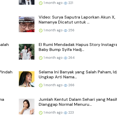
1 month ago
221
Video: Surya Saputra Laporkan Akun X,
Namanya Dicatut untuk ...
1 month ago
256
salah
El Rumi Mendadak Hapus Story Instagr
Baby Bump Syifa Hadj...
1 month ago
264
Pindah
Selama Ini Banyak yang Salah Paham, Id
Ungkap Arti Nama...
1 month ago
266
ma
Jumlah Kentut Dalam Sehari yang Masi
Dianggap Normal Menuru...
1 month ago
223