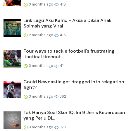
3 months ago
419
Lirik Lagu Aku Kamu - Aksa x Diksa Anak
Soimah yang Viral
2 months ago
416
Four ways to tackle football's frustrating
'tactical timeout...
3 months ago
411
Could Newcastle get dragged into relegation
fight?
3 months ago
392
Tak Hanya Soal Skor IQ, Ini 9 Jenis Kecerdasan
yang Perlu Di...
3 months ago
373