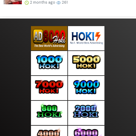
2 months ago
261