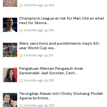
3 months ago
364
Champions League at risk for Man Utd so what
next for Skinne...
3 months ago
352
Wars, sanctions and punishments: Iraq's 40-
year World Cup wa...
2 months ago
331
Pengakuan Mantan Pengasuh Anak
Sarwendah Jadi Sorotan, Cerit...
2 months ago
325
Terungkap Alasan Istri Choky Sitohang Pindah
Agama ke Kriste...
2 months ago
299