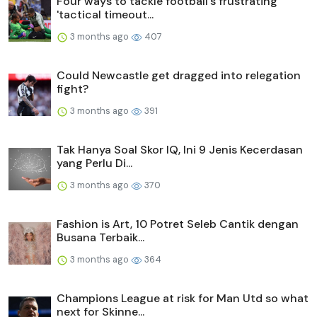
Four ways to tackle football's frustrating
'tactical timeout...
3 months ago
407
Could Newcastle get dragged into relegation
fight?
3 months ago
391
Tak Hanya Soal Skor IQ, Ini 9 Jenis Kecerdasan
yang Perlu Di...
3 months ago
370
Fashion is Art, 10 Potret Seleb Cantik dengan
Busana Terbaik...
3 months ago
364
Champions League at risk for Man Utd so what
next for Skinne...