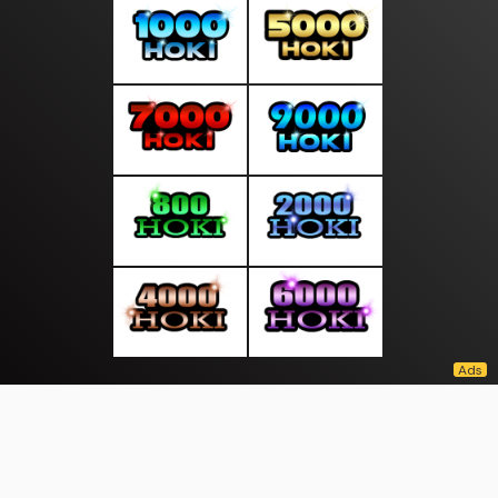
About Us
·
Contact Us
·
Terms & Conditions
·
© newsdini.com 2026. All rights are reserved