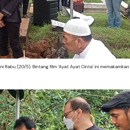
ni Rabu (20/5). Bintang film 'Ayat Ayat Cinta' ini memakamkan