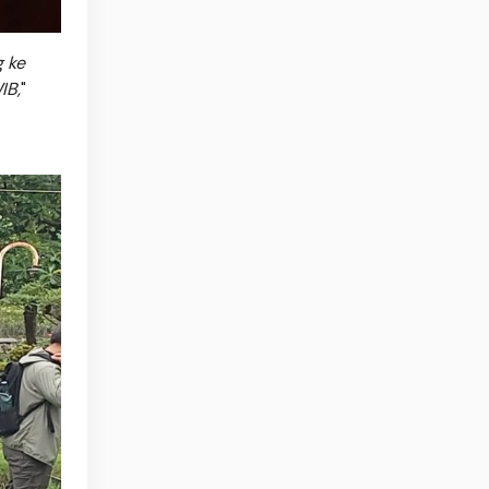
g ke
IB,
"