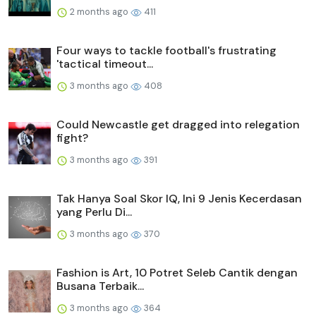
2 months ago
411
Four ways to tackle football's frustrating
'tactical timeout...
3 months ago
408
Could Newcastle get dragged into relegation
fight?
3 months ago
391
Tak Hanya Soal Skor IQ, Ini 9 Jenis Kecerdasan
yang Perlu Di...
3 months ago
370
Fashion is Art, 10 Potret Seleb Cantik dengan
Busana Terbaik...
3 months ago
364