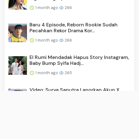
1 month ago
266
Baru 4 Episode, Reborn Rookie Sudah
Pecahkan Rekor Drama Kor...
1 month ago
266
El Rumi Mendadak Hapus Story Instagram,
Baby Bump Syifa Hadj...
1 month ago
265
Video: Surya Saputra Laporkan Akun X,
Namanya Dicatut untuk ...
1 month ago
256