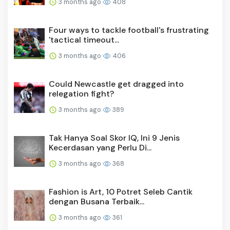
3 months ago
408
Four ways to tackle football's frustrating
'tactical timeout...
3 months ago
406
Could Newcastle get dragged into
relegation fight?
3 months ago
389
Tak Hanya Soal Skor IQ, Ini 9 Jenis
Kecerdasan yang Perlu Di...
3 months ago
368
Fashion is Art, 10 Potret Seleb Cantik
dengan Busana Terbaik...
3 months ago
361