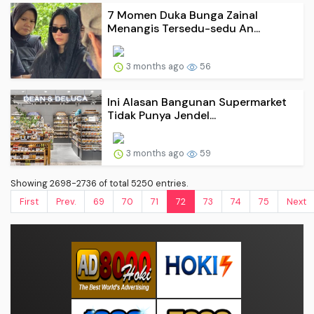
7 Momen Duka Bunga Zainal
Menangis Tersedu-sedu An...
3 months ago
56
Ini Alasan Bangunan Supermarket
Tidak Punya Jendel...
3 months ago
59
Showing 2698-2736 of total 5250 entries.
First
Prev.
69
70
71
72
73
74
75
Next