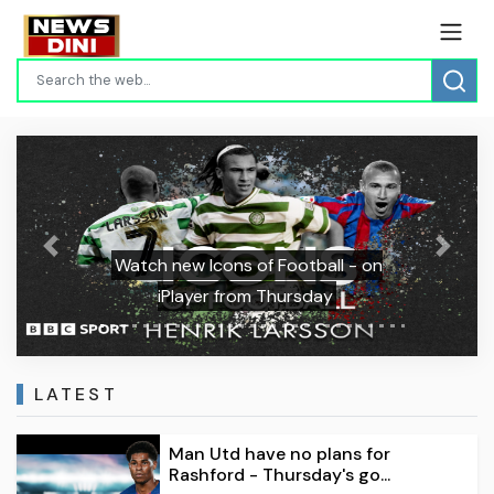
Previous
Next
Watch new Icons of Football - on
iPlayer from Thursday
LATEST
Man Utd have no plans for
Rashford - Thursday's go...