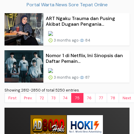
Portal Warta News Sore Tepat Online
ART Ngaku Trauma dan Pusing
Akibat Dugaan Pengania...
3 months ago
84
Nomor 1 di Netflix, Ini Sinopsis dan
Daftar Pemain...
3 months ago
87
Showing 2812-2850 of total 5250 entries.
First
Prev.
72
73
74
75
76
77
78
Next