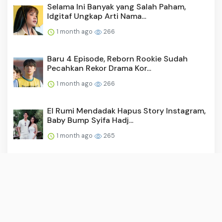
Selama Ini Banyak yang Salah Paham,
Idgitaf Ungkap Arti Nama...
1 month ago
266
Baru 4 Episode, Reborn Rookie Sudah
Pecahkan Rekor Drama Kor...
1 month ago
266
El Rumi Mendadak Hapus Story Instagram,
Baby Bump Syifa Hadj...
1 month ago
265
Video: Surya Saputra Laporkan Akun X,
Namanya Dicatut untuk ...
1 month ago
256