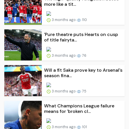
more like a tit...
3 months ago
110
'Pure theatre puts Hearts on cusp
of title fairyta...
3 months ago
76
Will a fit Saka prove key to Arsenal's
season fina...
3 months ago
75
What Champions League failure
means for 'broken cl...
3 months ago
101