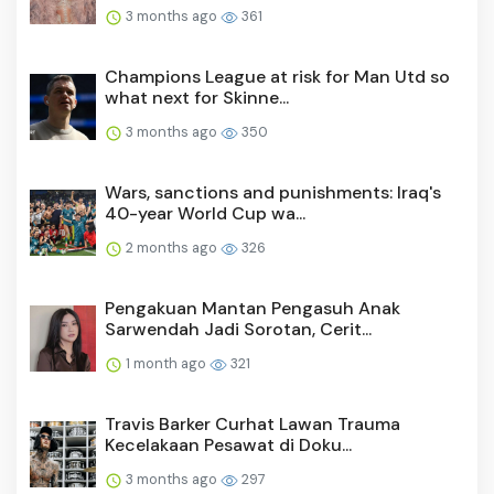
3 months ago
361
Champions League at risk for Man Utd so
what next for Skinne...
3 months ago
350
Wars, sanctions and punishments: Iraq's
40-year World Cup wa...
2 months ago
326
Pengakuan Mantan Pengasuh Anak
Sarwendah Jadi Sorotan, Cerit...
1 month ago
321
Travis Barker Curhat Lawan Trauma
Kecelakaan Pesawat di Doku...
3 months ago
297