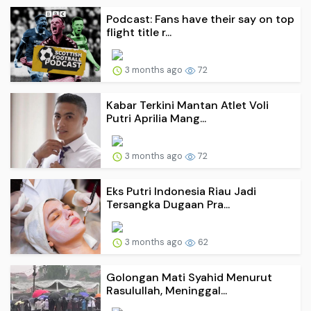
Podcast: Fans have their say on top
flight title r...
3 months ago
72
Kabar Terkini Mantan Atlet Voli
Putri Aprilia Mang...
3 months ago
72
Eks Putri Indonesia Riau Jadi
Tersangka Dugaan Pra...
3 months ago
62
Golongan Mati Syahid Menurut
Rasulullah, Meninggal...