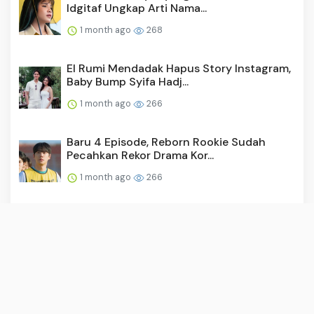
Idgitaf Ungkap Arti Nama...
1 month ago
268
El Rumi Mendadak Hapus Story Instagram,
Baby Bump Syifa Hadj...
1 month ago
266
Baru 4 Episode, Reborn Rookie Sudah
Pecahkan Rekor Drama Kor...
1 month ago
266
Video: Surya Saputra Laporkan Akun X,
Namanya Dicatut untuk ...
1 month ago
258