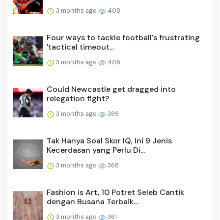
3 months ago
408
Four ways to tackle football's frustrating
'tactical timeout...
3 months ago
406
Could Newcastle get dragged into
relegation fight?
3 months ago
389
Tak Hanya Soal Skor IQ, Ini 9 Jenis
Kecerdasan yang Perlu Di...
3 months ago
368
Fashion is Art, 10 Potret Seleb Cantik
dengan Busana Terbaik...
3 months ago
361