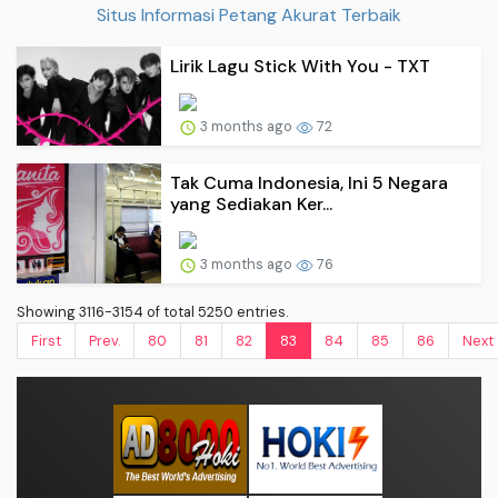
Situs Informasi Petang Akurat Terbaik
Lirik Lagu Stick With You - TXT
3 months ago
72
Tak Cuma Indonesia, Ini 5 Negara
yang Sediakan Ker...
3 months ago
76
Showing 3116-3154 of total 5250 entries.
First
Prev.
80
81
82
83
84
85
86
Next