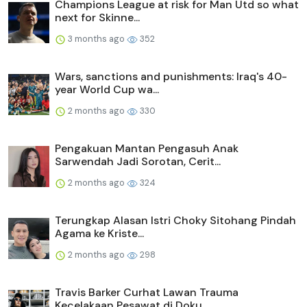
Champions League at risk for Man Utd so what
next for Skinne...
3 months ago
352
Wars, sanctions and punishments: Iraq's 40-
year World Cup wa...
2 months ago
330
Pengakuan Mantan Pengasuh Anak
Sarwendah Jadi Sorotan, Cerit...
2 months ago
324
Terungkap Alasan Istri Choky Sitohang Pindah
Agama ke Kriste...
2 months ago
298
Travis Barker Curhat Lawan Trauma
Kecelakaan Pesawat di Doku...