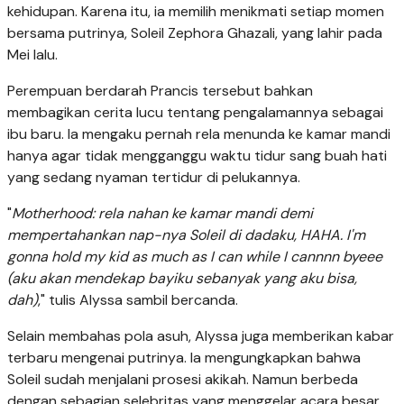
kehidupan. Karena itu, ia memilih menikmati setiap momen
bersama putrinya, Soleil Zephora Ghazali, yang lahir pada
Mei lalu.
Perempuan berdarah Prancis tersebut bahkan
membagikan cerita lucu tentang pengalamannya sebagai
ibu baru. Ia mengaku pernah rela menunda ke kamar mandi
hanya agar tidak mengganggu waktu tidur sang buah hati
yang sedang nyaman tertidur di pelukannya.
"
Motherhood: rela nahan ke kamar mandi demi
mempertahankan nap-nya Soleil di dadaku, HAHA. I'm
gonna hold my kid as much as I can while I cannnn byeee
(aku akan mendekap bayiku sebanyak yang aku bisa,
dah)
," tulis Alyssa sambil bercanda.
Selain membahas pola asuh, Alyssa juga memberikan kabar
terbaru mengenai putrinya. Ia mengungkapkan bahwa
Soleil sudah menjalani prosesi akikah. Namun berbeda
dengan sebagian selebritas yang menggelar acara besar,