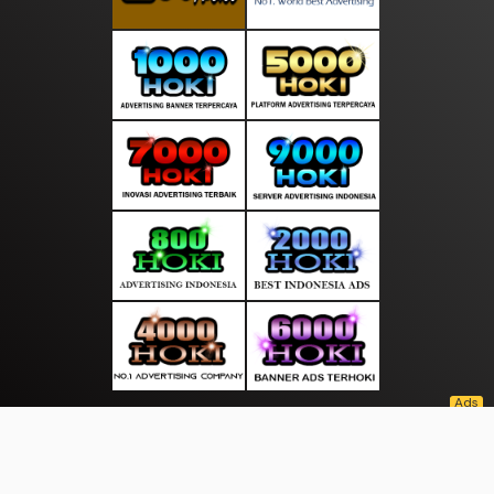
About Us
·
Contact Us
·
Terms & Conditions
·