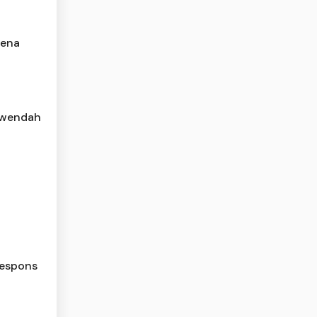
rena
rwendah
Respons