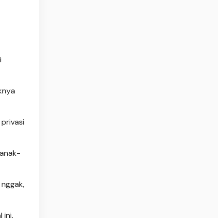
i
aknya
privasi
 anak-
 nggak,
ini.