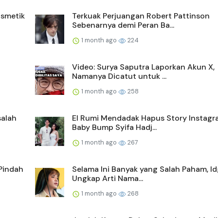
smetik
Terkuak Perjuangan Robert Pattinson
Sebenarnya demi Peran Ba...
1 month ago
224
Video: Surya Saputra Laporkan Akun X,
Namanya Dicatut untuk ...
1 month ago
258
salah
El Rumi Mendadak Hapus Story Instagr
Baby Bump Syifa Hadj...
1 month ago
267
Pindah
Selama Ini Banyak yang Salah Paham, Id
Ungkap Arti Nama...
1 month ago
268