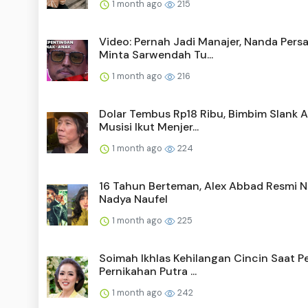
1 month ago
215
Video: Pernah Jadi Manajer, Nanda Pers
Minta Sarwendah Tu...
1 month ago
216
Dolar Tembus Rp18 Ribu, Bimbim Slank A
Musisi Ikut Menjer...
1 month ago
224
16 Tahun Berteman, Alex Abbad Resmi N
Nadya Naufel
1 month ago
225
Soimah Ikhlas Kehilangan Cincin Saat P
Pernikahan Putra ...
1 month ago
242