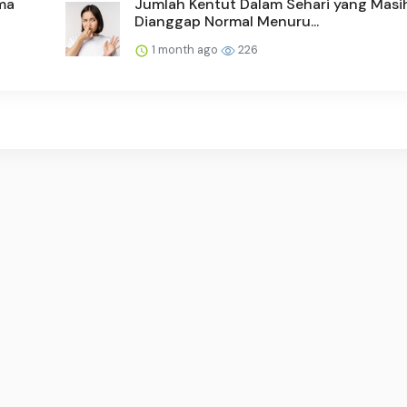
ma
Jumlah Kentut Dalam Sehari yang Masi
Dianggap Normal Menuru...
1 month ago
226