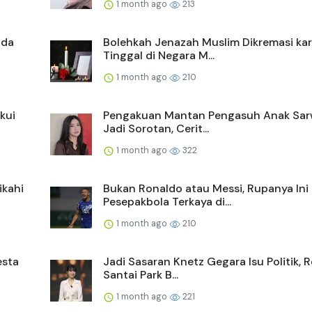
1 month ago
213
ada
Bolehkah Jenazah Muslim Dikremasi ka
Tinggal di Negara M...
1 month ago
210
kui
Pengakuan Mantan Pengasuh Anak Sa
Jadi Sorotan, Cerit...
1 month ago
322
ikahi
Bukan Ronaldo atau Messi, Rupanya Ini
Pesepakbola Terkaya di...
1 month ago
210
esta
Jadi Sasaran Knetz Gegara Isu Politik, 
Santai Park B...
1 month ago
221