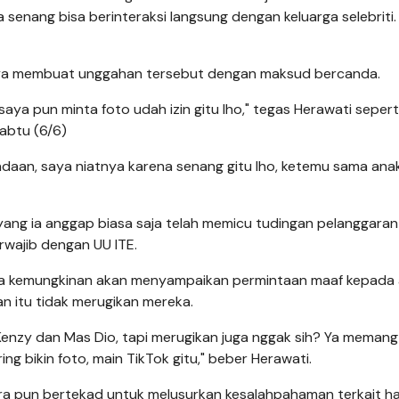
senang bisa berinteraksi langsung dengan keluarga selebriti.
hanya membuat unggahan tersebut dengan maksud bercanda.
saya pun minta foto udah izin gitu lho," tegas Herawati sepert
abtu (6/6)
ndaan, saya niatnya karena senang gitu lho, ketemu sama an
g ia anggap biasa saja telah memicu tudingan pelanggaran 
rwajib dengan UU ITE.
nya kemungkinan akan menyampaikan permintaan maaf kepada
an itu tidak merugikan mereka.
enzy dan Mas Dio, tapi merugikan juga nggak sih? Ya memang
ng bikin foto, main TikTok gitu," beber Herawati.
 pun bertekad untuk melusurkan kesalahpahaman terkait hal 