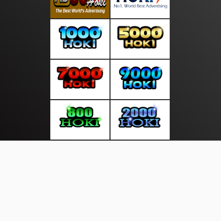
About Us
·
Contact Us
·
Terms & Conditions
·