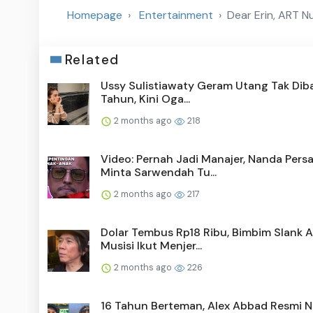
Homepage
Entertainment
Dear Erin, ART N
Related
Ussy Sulistiawaty Geram Utang Tak Diba
Tahun, Kini Oga...
2 months ago
218
Video: Pernah Jadi Manajer, Nanda Pers
Minta Sarwendah Tu...
2 months ago
217
Dolar Tembus Rp18 Ribu, Bimbim Slank A
Musisi Ikut Menjer...
2 months ago
226
16 Tahun Berteman, Alex Abbad Resmi N