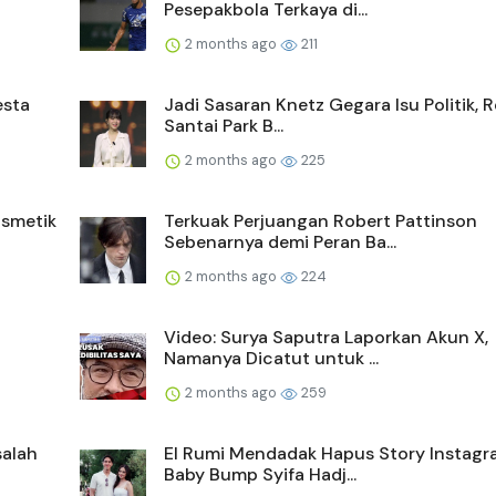
Pesepakbola Terkaya di...
2 months ago
211
esta
Jadi Sasaran Knetz Gegara Isu Politik, 
Santai Park B...
2 months ago
225
smetik
Terkuak Perjuangan Robert Pattinson
Sebenarnya demi Peran Ba...
2 months ago
224
Video: Surya Saputra Laporkan Akun X,
Namanya Dicatut untuk ...
2 months ago
259
salah
El Rumi Mendadak Hapus Story Instagr
Baby Bump Syifa Hadj...