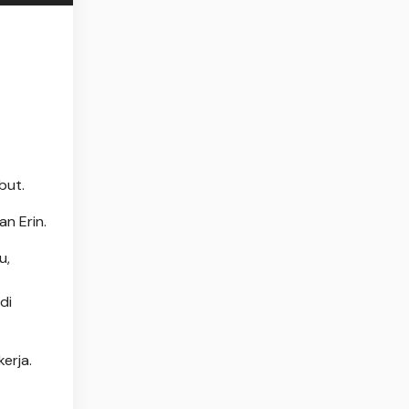
but.
n Erin.
u,
di
erja.