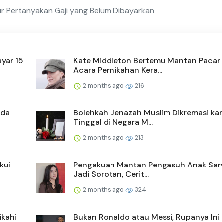
ur Pertanyakan Gaji yang Belum Dibayarkan
yar 15
Kate Middleton Bertemu Mantan Pacar 
Acara Pernikahan Kera...
2 months ago
216
ada
Bolehkah Jenazah Muslim Dikremasi ka
Tinggal di Negara M...
2 months ago
213
kui
Pengakuan Mantan Pengasuh Anak Sa
Jadi Sorotan, Cerit...
2 months ago
324
ikahi
Bukan Ronaldo atau Messi, Rupanya Ini