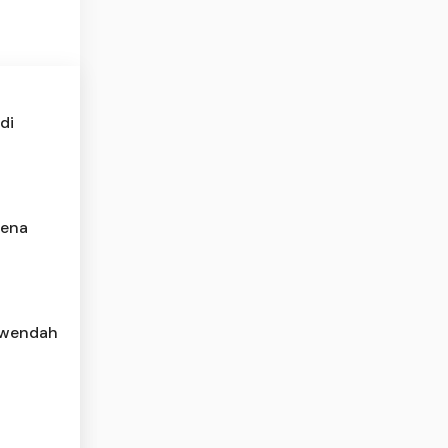
di
rena
rwendah