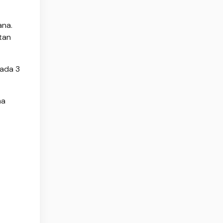
ana.
tan
pada 3
ma