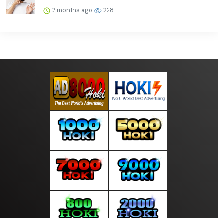
2 months ago
228