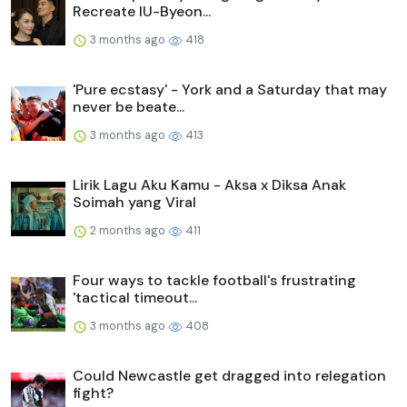
Recreate IU-Byeon...
3 months ago
418
'Pure ecstasy' - York and a Saturday that may
never be beate...
3 months ago
413
Lirik Lagu Aku Kamu - Aksa x Diksa Anak
Soimah yang Viral
2 months ago
411
Four ways to tackle football's frustrating
'tactical timeout...
3 months ago
408
Could Newcastle get dragged into relegation
fight?