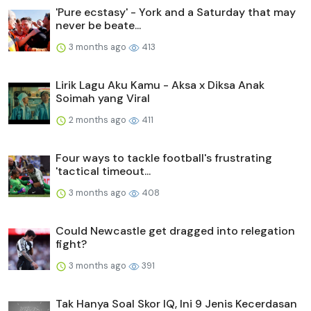
'Pure ecstasy' - York and a Saturday that may
never be beate...
3 months ago
413
Lirik Lagu Aku Kamu - Aksa x Diksa Anak
Soimah yang Viral
2 months ago
411
Four ways to tackle football's frustrating
'tactical timeout...
3 months ago
408
Could Newcastle get dragged into relegation
fight?
3 months ago
391
Tak Hanya Soal Skor IQ, Ini 9 Jenis Kecerdasan