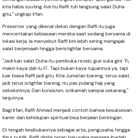
kita habis syuting
live
itu Raffi tuh langsung salat Duha
gitu," ungkap Irfan.
Presenter yang dikenal dekat dengan Raffi itu juga
menceritakan kebiasaan mereka saat sedang bersama di
lokasi kerja. Ia menyebut Raffi kini lebih sering mengajak
salat berjemaah hingga beristighfar bersama.
"Jadi kan salat Duha itu pembuka rezeki, gue suka gini: 'Fi,
makin kaya dah lu Fi'. Tapi bukan kaya tujuannya ya, tapi
luar biasa Raffi jadi gitu. Kita Jumatan bareng, terus salat,
jadi terus istighfar bareng, itu pas pulang haji yang
sebelumnya. Dan konsisten, istikamah sampai sekarang,"
lanjutnya.
Bagi Irfan, Raffi Ahmad menjadi contoh bahwa kesuksesan
karier dan kehidupan spiritual bisa berjalan beriringan.
Di tengah kesibukannya sebagai artis, pengusaha, hingga
figur publik, Raffi dinilai tetap berusaha menjaga ibadah