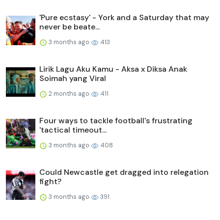
'Pure ecstasy' - York and a Saturday that may
never be beate...
3 months ago
413
Lirik Lagu Aku Kamu - Aksa x Diksa Anak
Soimah yang Viral
2 months ago
411
Four ways to tackle football's frustrating
'tactical timeout...
3 months ago
408
Could Newcastle get dragged into relegation
fight?
3 months ago
391