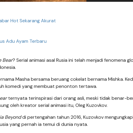
Kabar Hot Sekarang Akurat
tus Adu Ayam Terbaru
e Bear
? Serial animasi asal Rusia ini telah menjadi fenomena glo
donesia.
 bernama Masha bersama beruang cokelat bernama Mishka. Ke
enuh komedi yang membuat penonton tertawa.
ear
ternyata terinspirasi dari orang asli, meski tidak benar-b
sung oleh kreator serial animasi itu, Oleg Kuzovkov.
ia Beyond
di pertengahan tahun 2016, Kuzovkov mengungka
sia yang pernah ia temui di dunia nyata.