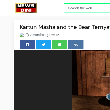
Kartun Masha and the Bear Ternyata
2 months ago
113