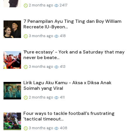
2 months ago
2417
7 Penampilan Ayu Ting Ting dan Boy William
Recreate IU-Byeon...
3 months ago
418
'Pure ecstasy' - York and a Saturday that may
never be beate...
3 months ago
413
Lirik Lagu Aku Kamu - Aksa x Diksa Anak
Soimah yang Viral
2 months ago
411
Four ways to tackle football's frustrating
'tactical timeout...
3 months ago
408