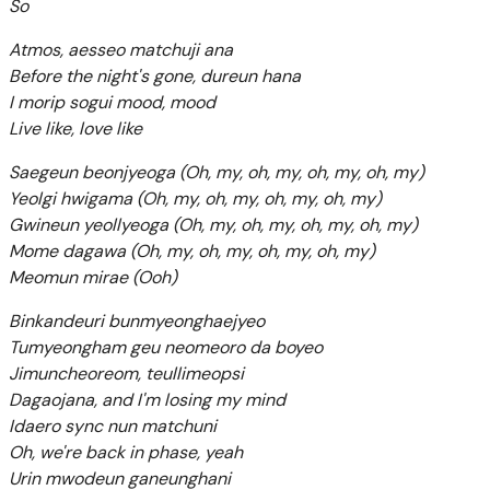
So
Atmos, aesseo matchuji ana
Before the night's gone, dureun hana
I morip sogui mood, mood
Live like, love like
Saegeun beonjyeoga (Oh, my, oh, my, oh, my, oh, my)
Yeolgi hwigama (Oh, my, oh, my, oh, my, oh, my)
Gwineun yeollyeoga (Oh, my, oh, my, oh, my, oh, my)
Mome dagawa (Oh, my, oh, my, oh, my, oh, my)
Meomun mirae (Ooh)
Binkandeuri bunmyeonghaejyeo
Tumyeongham geu neomeoro da boyeo
Jimuncheoreom, teullimeopsi
Dagaojana, and I'm losing my mind
Idaero sync nun matchuni
Oh, we're back in phase, yeah
Urin mwodeun ganeunghani