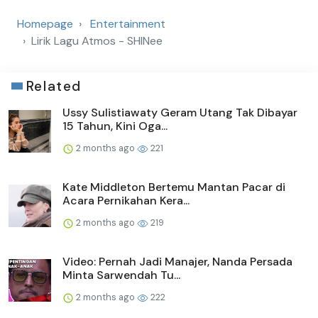
Homepage
Entertainment
Lirik Lagu Atmos - SHINee
Related
Ussy Sulistiawaty Geram Utang Tak Dibayar
15 Tahun, Kini Oga...
2 months ago
221
Kate Middleton Bertemu Mantan Pacar di
Acara Pernikahan Kera...
2 months ago
219
Video: Pernah Jadi Manajer, Nanda Persada
Minta Sarwendah Tu...
2 months ago
222