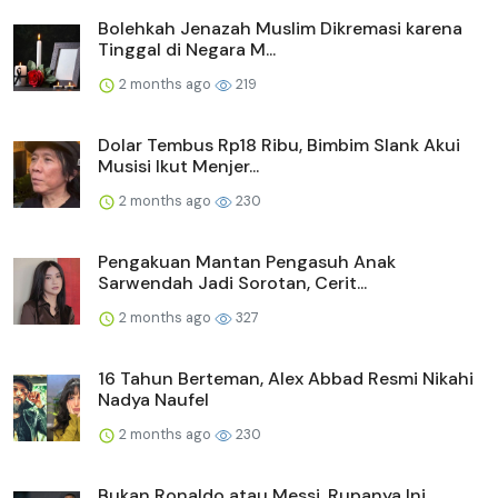
Bolehkah Jenazah Muslim Dikremasi karena
Tinggal di Negara M...
2 months ago
219
Dolar Tembus Rp18 Ribu, Bimbim Slank Akui
Musisi Ikut Menjer...
2 months ago
230
Pengakuan Mantan Pengasuh Anak
Sarwendah Jadi Sorotan, Cerit...
2 months ago
327
16 Tahun Berteman, Alex Abbad Resmi Nikahi
Nadya Naufel
2 months ago
230
Bukan Ronaldo atau Messi, Rupanya Ini