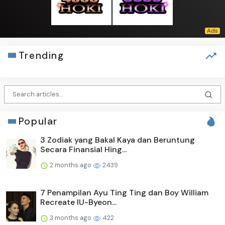
Trending
Popular
3 Zodiak yang Bakal Kaya dan Beruntung
Secara Finansial Hing...
2 months ago
2439
7 Penampilan Ayu Ting Ting dan Boy William
Recreate IU-Byeon...
3 months ago
422