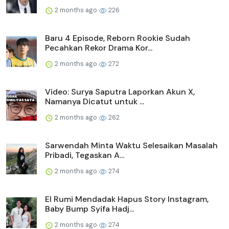
2 months ago
226
Baru 4 Episode, Reborn Rookie Sudah
Pecahkan Rekor Drama Kor...
2 months ago
272
Video: Surya Saputra Laporkan Akun X,
Namanya Dicatut untuk ...
2 months ago
262
Sarwendah Minta Waktu Selesaikan Masalah
Pribadi, Tegaskan A...
2 months ago
274
El Rumi Mendadak Hapus Story Instagram,
Baby Bump Syifa Hadj...
2 months ago
274