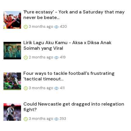
'Pure ecstasy' - York and a Saturday that may
never be beate...
3 months ago
420
Lirik Lagu Aku Kamu - Aksa x Diksa Anak
Soimah yang Viral
2 months ago
419
Four ways to tackle football's frustrating
'tactical timeout...
3 months ago
411
Could Newcastle get dragged into relegation
fight?
3 months ago
393