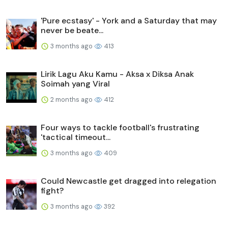
'Pure ecstasy' - York and a Saturday that may
never be beate...
3 months ago
413
Lirik Lagu Aku Kamu - Aksa x Diksa Anak
Soimah yang Viral
2 months ago
412
Four ways to tackle football's frustrating
'tactical timeout...
3 months ago
409
Could Newcastle get dragged into relegation
fight?
3 months ago
392