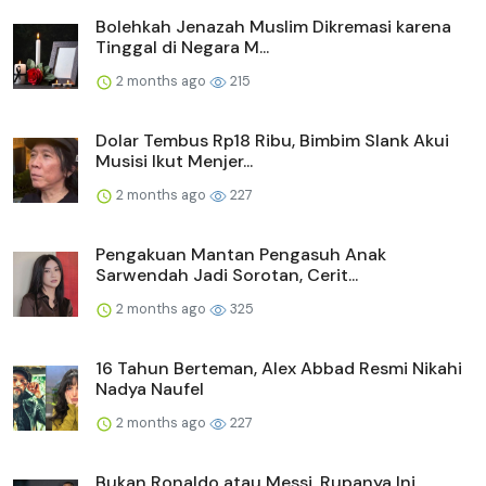
Bolehkah Jenazah Muslim Dikremasi karena
Tinggal di Negara M...
2 months ago
215
Dolar Tembus Rp18 Ribu, Bimbim Slank Akui
Musisi Ikut Menjer...
2 months ago
227
Pengakuan Mantan Pengasuh Anak
Sarwendah Jadi Sorotan, Cerit...
2 months ago
325
16 Tahun Berteman, Alex Abbad Resmi Nikahi
Nadya Naufel
2 months ago
227
Bukan Ronaldo atau Messi, Rupanya Ini