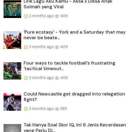
Lirik Lagu Aku Kamu - Aksa x Diksa Anak
Soimah yang Viral
2 months ago
409
'Pure ecstasy' - York and a Saturday that may
never be beate...
3 months ago
409
Four ways to tackle football's frustrating
'tactical timeout...
3 months ago
406
Could Newcastle get dragged into relegation
fight?
3 months ago
389
Tak Hanya Soal Skor IQ, Ini 9 Jenis Kecerdasan
yang Perlu Di...