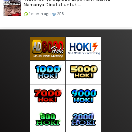
Namanya Dicatut untuk ...
1 month ago
258