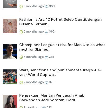
3 months ago
368
Fashion is Art, 10 Potret Seleb Cantik dengan
Busana Terbaik...
3 months ago
362
Champions League at risk for Man Utd so what
next for Skinne...
3 months ago
351
Wars, sanctions and punishments: Iraq's 40-
year World Cup wa...
2 months ago
326
Pengakuan Mantan Pengasuh Anak
Sarwendah Jadi Sorotan, Cerit...
1 month ago
322