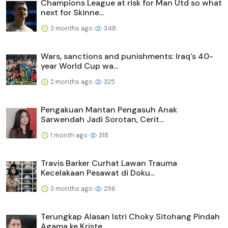
Champions League at risk for Man Utd so what
next for Skinne...
3 months ago
348
Wars, sanctions and punishments: Iraq's 40-
year World Cup wa...
2 months ago
325
Pengakuan Mantan Pengasuh Anak
Sarwendah Jadi Sorotan, Cerit...
1 month ago
318
Travis Barker Curhat Lawan Trauma
Kecelakaan Pesawat di Doku...
3 months ago
296
Terungkap Alasan Istri Choky Sitohang Pindah
Agama ke Kriste...