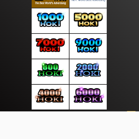
About Us
·
Contact Us
·
Terms & Conditions
·