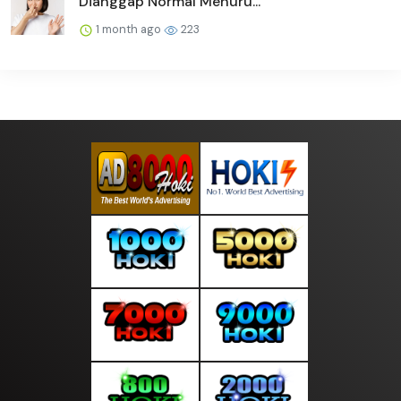
Dianggap Normal Menuru...
1 month ago
223