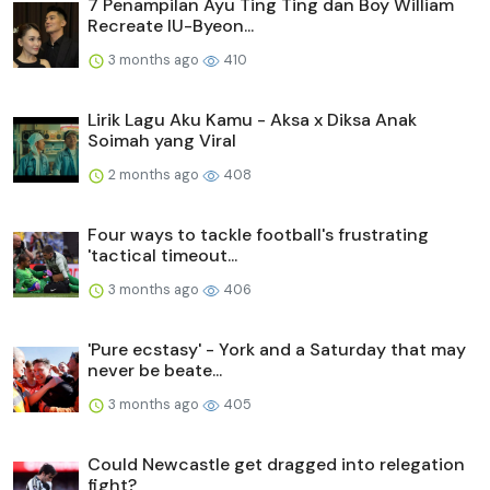
7 Penampilan Ayu Ting Ting dan Boy William
Recreate IU-Byeon...
3 months ago
410
Lirik Lagu Aku Kamu - Aksa x Diksa Anak
Soimah yang Viral
2 months ago
408
Four ways to tackle football's frustrating
'tactical timeout...
3 months ago
406
'Pure ecstasy' - York and a Saturday that may
never be beate...
3 months ago
405
Could Newcastle get dragged into relegation
fight?