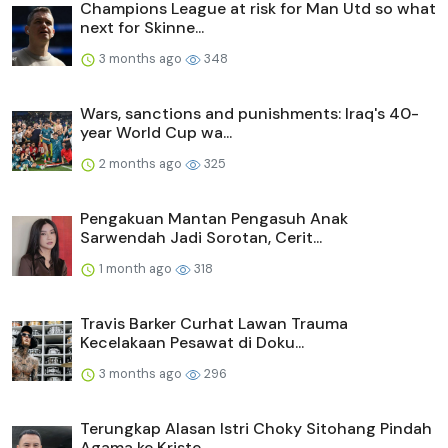
Champions League at risk for Man Utd so what
next for Skinne...
3 months ago
348
Wars, sanctions and punishments: Iraq's 40-
year World Cup wa...
2 months ago
325
Pengakuan Mantan Pengasuh Anak
Sarwendah Jadi Sorotan, Cerit...
1 month ago
318
Travis Barker Curhat Lawan Trauma
Kecelakaan Pesawat di Doku...
3 months ago
296
Terungkap Alasan Istri Choky Sitohang Pindah
Agama ke Kriste...