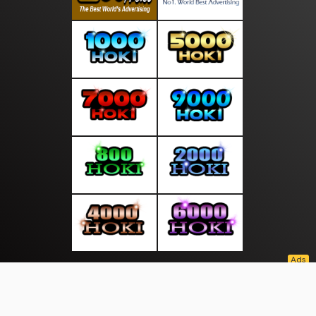
About Us
·
Contact Us
·
Terms & Conditions
·