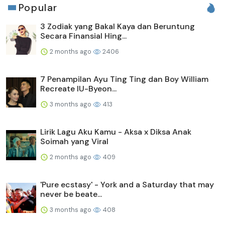
Popular
3 Zodiak yang Bakal Kaya dan Beruntung
Secara Finansial Hing...
2 months ago
2406
7 Penampilan Ayu Ting Ting dan Boy William
Recreate IU-Byeon...
3 months ago
413
Lirik Lagu Aku Kamu - Aksa x Diksa Anak
Soimah yang Viral
2 months ago
409
'Pure ecstasy' - York and a Saturday that may
never be beate...
3 months ago
408