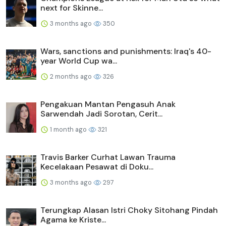
next for Skinne...
3 months ago
350
Wars, sanctions and punishments: Iraq's 40-
year World Cup wa...
2 months ago
326
Pengakuan Mantan Pengasuh Anak
Sarwendah Jadi Sorotan, Cerit...
1 month ago
321
Travis Barker Curhat Lawan Trauma
Kecelakaan Pesawat di Doku...
3 months ago
297
Terungkap Alasan Istri Choky Sitohang Pindah
Agama ke Kriste...