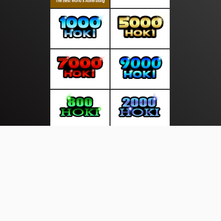
About Us
·
Contact Us
·
Terms & Conditions
·