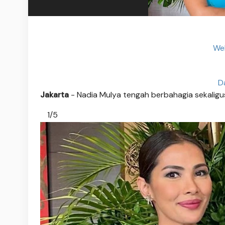
Web
D
Jakarta
- Nadia Mulya tengah berbahagia sekaligus
1/5