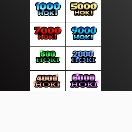
About Us
·
Contact Us
·
Terms & Conditions
·
© newsdini.com 2026. All rights are reserved