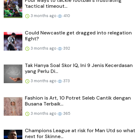
Four ways to tackle football's frustrating
'tactical timeout...
3 months ago
410
Could Newcastle get dragged into relegation
fight?
3 months ago
392
Tak Hanya Soal Skor IQ, Ini 9 Jenis Kecerdasan
yang Perlu Di...
3 months ago
373
Fashion is Art, 10 Potret Seleb Cantik dengan
Busana Terbaik...
3 months ago
365
Champions League at risk for Man Utd so what
next for Skinne...