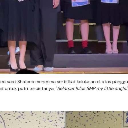
saat Shafeea menerima sertifikat kelulusan di atas panggun
untuk putri tercintanya, "
Selamat lulus SMP my little angle.