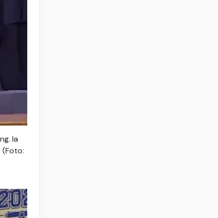
g. Ia
" (Foto: