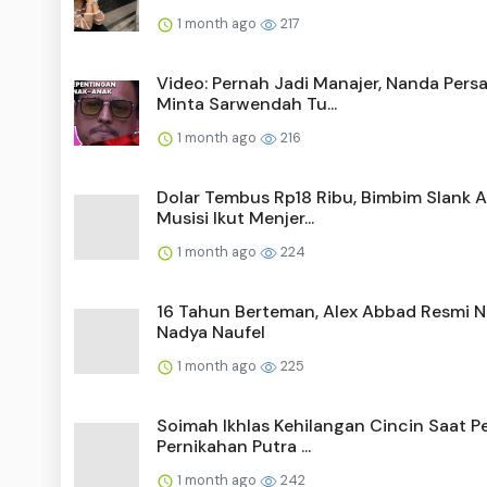
1 month ago
217
Video: Pernah Jadi Manajer, Nanda Pers
Minta Sarwendah Tu...
1 month ago
216
Dolar Tembus Rp18 Ribu, Bimbim Slank A
Musisi Ikut Menjer...
1 month ago
224
16 Tahun Berteman, Alex Abbad Resmi N
Nadya Naufel
1 month ago
225
Soimah Ikhlas Kehilangan Cincin Saat P
Pernikahan Putra ...
1 month ago
242