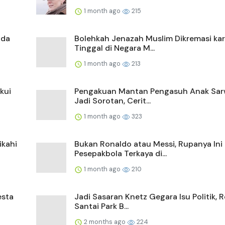
1 month ago
215
ada
Bolehkah Jenazah Muslim Dikremasi ka
Tinggal di Negara M...
1 month ago
213
kui
Pengakuan Mantan Pengasuh Anak Sa
Jadi Sorotan, Cerit...
1 month ago
323
ikahi
Bukan Ronaldo atau Messi, Rupanya Ini
Pesepakbola Terkaya di...
1 month ago
210
esta
Jadi Sasaran Knetz Gegara Isu Politik, 
Santai Park B...
2 months ago
224