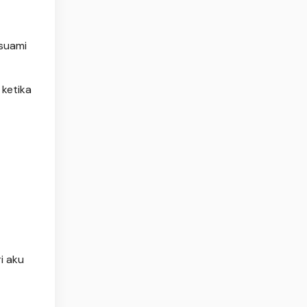
 suami
 ketika
ri aku