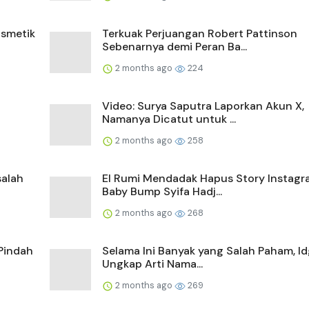
smetik
Terkuak Perjuangan Robert Pattinson
Sebenarnya demi Peran Ba...
2 months ago
224
Video: Surya Saputra Laporkan Akun X,
Namanya Dicatut untuk ...
2 months ago
258
salah
El Rumi Mendadak Hapus Story Instagr
Baby Bump Syifa Hadj...
2 months ago
268
Pindah
Selama Ini Banyak yang Salah Paham, Id
Ungkap Arti Nama...
2 months ago
269