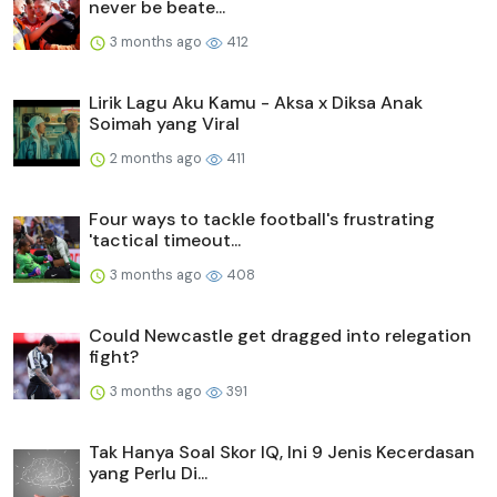
never be beate...
3 months ago
412
Lirik Lagu Aku Kamu - Aksa x Diksa Anak
Soimah yang Viral
2 months ago
411
Four ways to tackle football's frustrating
'tactical timeout...
3 months ago
408
Could Newcastle get dragged into relegation
fight?
3 months ago
391
Tak Hanya Soal Skor IQ, Ini 9 Jenis Kecerdasan
yang Perlu Di...