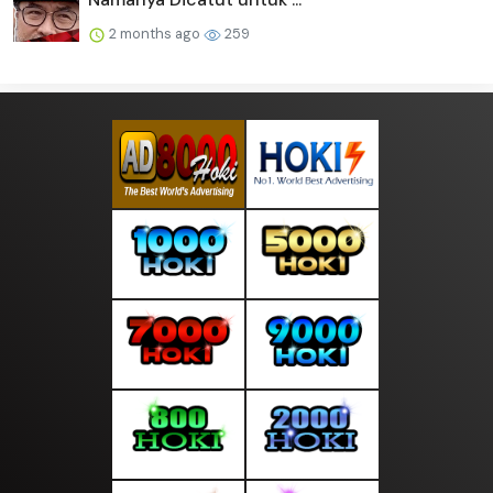
2 months ago
259