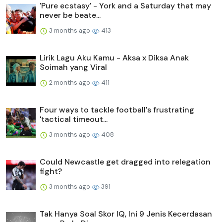
'Pure ecstasy' - York and a Saturday that may
never be beate...
3 months ago
413
Lirik Lagu Aku Kamu - Aksa x Diksa Anak
Soimah yang Viral
2 months ago
411
Four ways to tackle football's frustrating
'tactical timeout...
3 months ago
408
Could Newcastle get dragged into relegation
fight?
3 months ago
391
Tak Hanya Soal Skor IQ, Ini 9 Jenis Kecerdasan