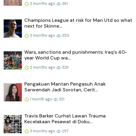
3 months ago
361
Champions League at risk for Man Utd so what
next for Skinne...
3 months ago
350
Wars, sanctions and punishments: Iraq's 40-
year World Cup wa...
2 months ago
326
Pengakuan Mantan Pengasuh Anak
Sarwendah Jadi Sorotan, Cerit...
1 month ago
321
Travis Barker Curhat Lawan Trauma
Kecelakaan Pesawat di Doku...
3 months ago
297