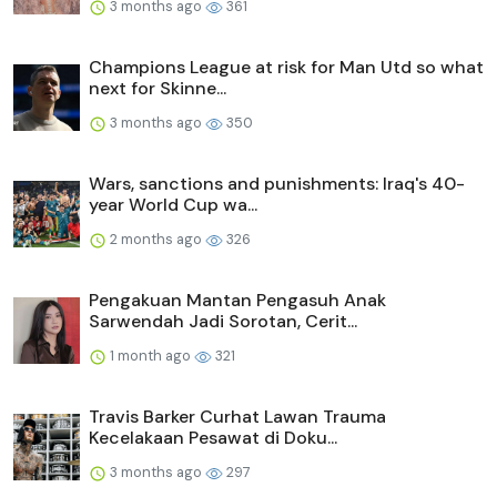
3 months ago
361
Champions League at risk for Man Utd so what
next for Skinne...
3 months ago
350
Wars, sanctions and punishments: Iraq's 40-
year World Cup wa...
2 months ago
326
Pengakuan Mantan Pengasuh Anak
Sarwendah Jadi Sorotan, Cerit...
1 month ago
321
Travis Barker Curhat Lawan Trauma
Kecelakaan Pesawat di Doku...
3 months ago
297