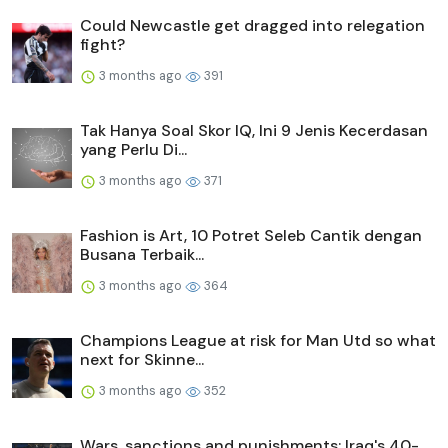
Could Newcastle get dragged into relegation
fight?
3 months ago
391
Tak Hanya Soal Skor IQ, Ini 9 Jenis Kecerdasan
yang Perlu Di...
3 months ago
371
Fashion is Art, 10 Potret Seleb Cantik dengan
Busana Terbaik...
3 months ago
364
Champions League at risk for Man Utd so what
next for Skinne...
3 months ago
352
Wars, sanctions and punishments: Iraq's 40-