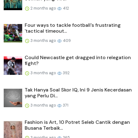
2 months ago
412
Four ways to tackle football's frustrating
'tactical timeout...
3 months ago
409
Could Newcastle get dragged into relegation
fight?
3 months ago
392
Tak Hanya Soal Skor IQ, Ini 9 Jenis Kecerdasan
yang Perlu Di...
3 months ago
371
Fashion is Art, 10 Potret Seleb Cantik dengan
Busana Terbaik...
3 months ago
365