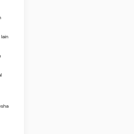
n
lain
n
l
esha