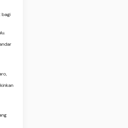
 bagi
lu.
tandar
aro,
akinkan
rang