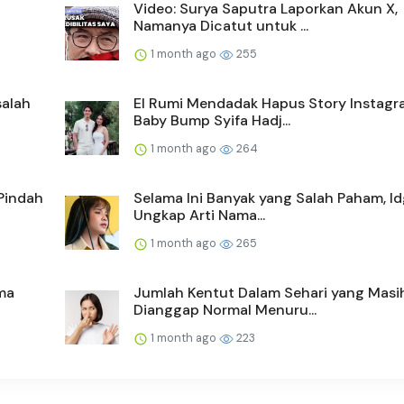
Video: Surya Saputra Laporkan Akun X,
Namanya Dicatut untuk ...
1 month ago
255
salah
El Rumi Mendadak Hapus Story Instagr
Baby Bump Syifa Hadj...
1 month ago
264
Pindah
Selama Ini Banyak yang Salah Paham, Id
Ungkap Arti Nama...
1 month ago
265
ma
Jumlah Kentut Dalam Sehari yang Masi
Dianggap Normal Menuru...
1 month ago
223