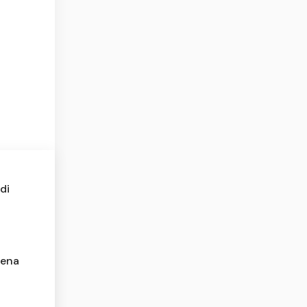
di
rena