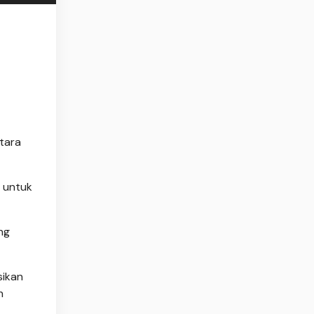
tara
 untuk
ng
sikan
h