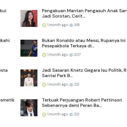
kui
Pengakuan Mantan Pengasuh Anak Sa
Jadi Sorotan, Cerit...
1 month ago
318
ikahi
Bukan Ronaldo atau Messi, Rupanya Ini
Pesepakbola Terkaya di...
1 month ago
207
esta
Jadi Sasaran Knetz Gegara Isu Politik, 
Santai Park B...
1 month ago
221
smetik
Terkuak Perjuangan Robert Pattinson
Sebenarnya demi Peran Ba...
1 month ago
221