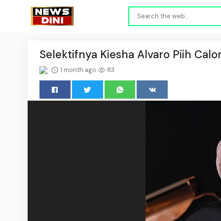
Selektifnya Kiesha Alvaro Piih Cal
1 month ago
83