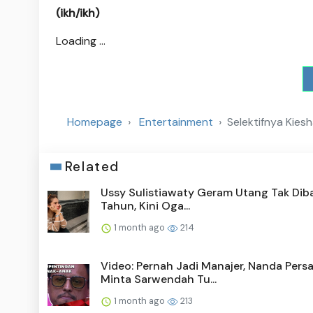
(ikh/ikh)
Loading ...
Homepage
Entertainment
Selektifnya Kies
Related
Ussy Sulistiawaty Geram Utang Tak Diba
Tahun, Kini Oga...
1 month ago
214
Video: Pernah Jadi Manajer, Nanda Pers
Minta Sarwendah Tu...
1 month ago
213