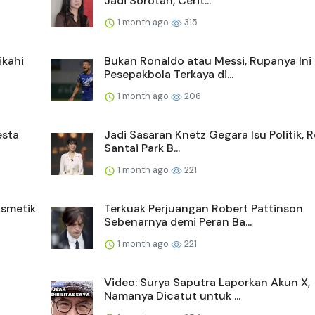
Jadi Sorotan, Cerit...
1 month ago
315
ikahi
Bukan Ronaldo atau Messi, Rupanya Ini
Pesepakbola Terkaya di...
1 month ago
206
esta
Jadi Sasaran Knetz Gegara Isu Politik, 
Santai Park B...
1 month ago
221
smetik
Terkuak Perjuangan Robert Pattinson
Sebenarnya demi Peran Ba...
1 month ago
221
Video: Surya Saputra Laporkan Akun X,
Namanya Dicatut untuk ...