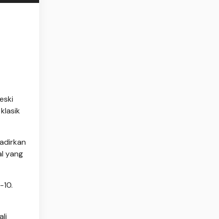
eski
klasik
adirkan
al yang
-10.
li