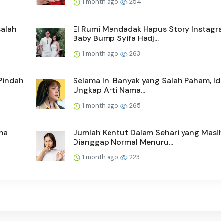
1 month ago
254
salah
El Rumi Mendadak Hapus Story Instagr
Baby Bump Syifa Hadj...
1 month ago
263
Pindah
Selama Ini Banyak yang Salah Paham, Id
Ungkap Arti Nama...
1 month ago
265
ma
Jumlah Kentut Dalam Sehari yang Masi
Dianggap Normal Menuru...
1 month ago
223