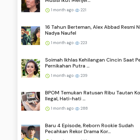
Musisi Ikut Menjer...
1 month ago
221
16 Tahun Berteman, Alex Abbad Resmi N
Nadya Naufel
1 month ago
223
Soimah Ikhlas Kehilangan Cincin Saat P
Pernikahan Putra ...
1 month ago
239
BPOM Temukan Ratusan Ribu Tautan Ko
Ilegal, Hati-hati ...
1 month ago
288
Baru 4 Episode, Reborn Rookie Sudah
Pecahkan Rekor Drama Kor...