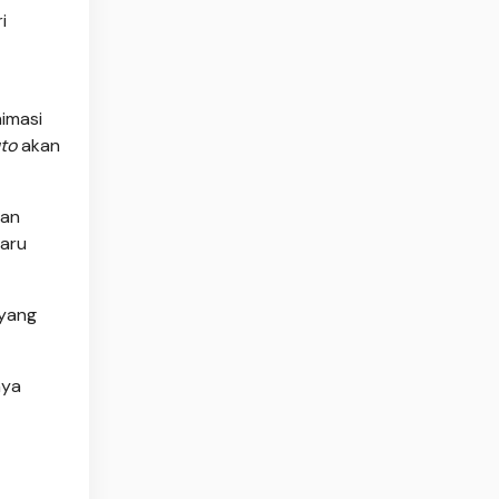
i
imasi
to
akan
ran
baru
 yang
nya