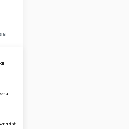
ial
di
rena
rwendah