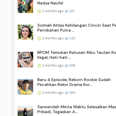
Nadya Naufel
2 months ago
227
Soimah Ikhlas Kehilangan Cincin Saat P
Pernikahan Putra ...
2 months ago
242
BPOM Temukan Ratusan Ribu Tautan Ko
Ilegal, Hati-hati ...
2 months ago
296
Baru 4 Episode, Reborn Rookie Sudah
Pecahkan Rekor Drama Kor...
2 months ago
269
Sarwendah Minta Waktu Selesaikan Ma
Pribadi, Tegaskan A...