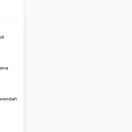
di
rena
rwendah