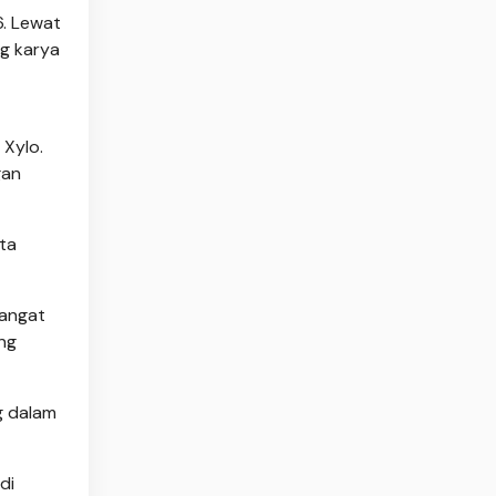
6. Lewat
g karya
Xylo.
gan
ta
sangat
ng
g dalam
di