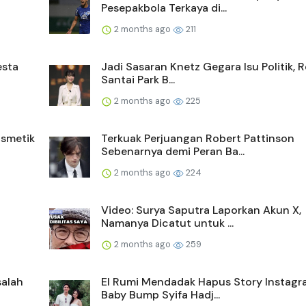
Pesepakbola Terkaya di...
2 months ago
211
esta
Jadi Sasaran Knetz Gegara Isu Politik, 
Santai Park B...
2 months ago
225
smetik
Terkuak Perjuangan Robert Pattinson
Sebenarnya demi Peran Ba...
2 months ago
224
Video: Surya Saputra Laporkan Akun X,
Namanya Dicatut untuk ...
2 months ago
259
salah
El Rumi Mendadak Hapus Story Instagr
Baby Bump Syifa Hadj...