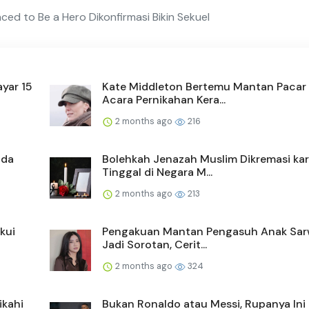
d to Be a Hero Dikonfirmasi Bikin Sekuel
yar 15
Kate Middleton Bertemu Mantan Pacar 
Acara Pernikahan Kera...
2 months ago
216
ada
Bolehkah Jenazah Muslim Dikremasi ka
Tinggal di Negara M...
2 months ago
213
kui
Pengakuan Mantan Pengasuh Anak Sa
Jadi Sorotan, Cerit...
2 months ago
324
ikahi
Bukan Ronaldo atau Messi, Rupanya Ini