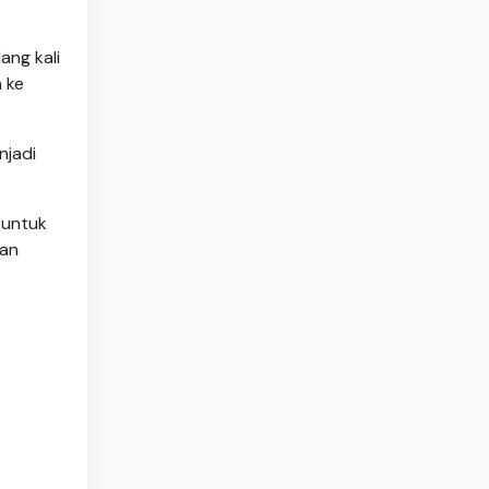
ang kali
 ke
njadi
 untuk
gan