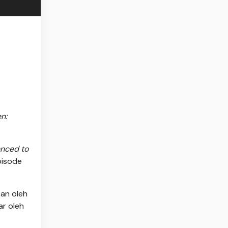
en:
nced to
pisode
kan oleh
ar oleh