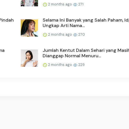
2 months ago
271
Pindah
Selama Ini Banyak yang Salah Paham, Id
Ungkap Arti Nama...
2 months ago
270
ma
Jumlah Kentut Dalam Sehari yang Masi
Dianggap Normal Menuru...
2 months ago
229