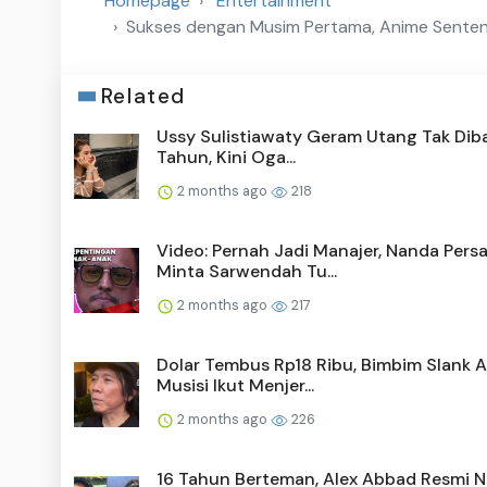
Homepage
Entertainment
Sukses dengan Musim Pertama, Anime Sentence
Related
Ussy Sulistiawaty Geram Utang Tak Diba
Tahun, Kini Oga...
2 months ago
218
Video: Pernah Jadi Manajer, Nanda Pers
Minta Sarwendah Tu...
2 months ago
217
Dolar Tembus Rp18 Ribu, Bimbim Slank A
Musisi Ikut Menjer...
2 months ago
226
16 Tahun Berteman, Alex Abbad Resmi N