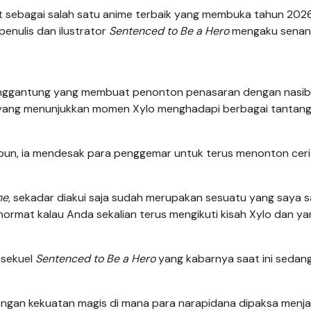
but sebagai salah satu anime terbaik yang membuka tahun 202
nulis dan ilustrator
Sentenced to Be a Hero
mengaku senan
enggantung yang membuat penonton penasaran dengan nasib 
el yang menunjukkan momen Xylo menghadapi berbagai tantan
pun, ia mendesak para penggemar untuk terus menonton ceri
ne
, sekadar diakui saja sudah merupakan sesuatu yang saya 
hormat kalau Anda sekalian terus mengikuti kisah Xylo dan ya
 sekuel
Sentenced to Be a Hero
yang kabarnya saat ini sedan
engan kekuatan magis di mana para narapidana dipaksa menja